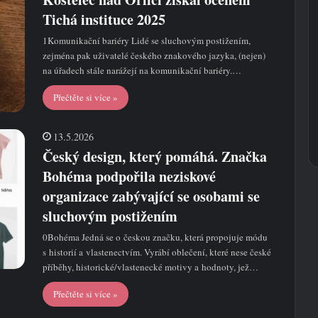
Tichá instituce 2025
1Komunikační bariéry Lidé se sluchovým postižením,
zejména pak uživatelé českého znakového jazyka, (nejen)
na úřadech stále narážejí na komunikační bariéry.…
Přečtěte si více »
13.5.2026
Český design, který pomáhá. Značka
Bohéma podpořila neziskové
organizace zabývající se osobami se
sluchovým postižením
0Bohéma Jedná se o českou značku, která propojuje módu
s historií a vlastenectvím. Vyrábí oblečení, které nese české
příběhy, historické/vlastenecké motivy a hodnoty, jež…
Přečtěte si více »