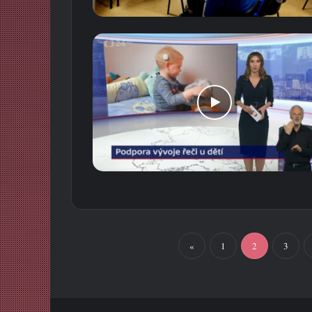
«
1
2
3