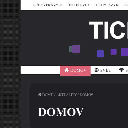
TICHÉ ZPRÁVY
TICHÝ SVĚT
TICHÝ JAZYK
T
DOMOV
SVĚT
S
DOMŮ
/
AKTUALITY
/
DOMOV
DOMOV