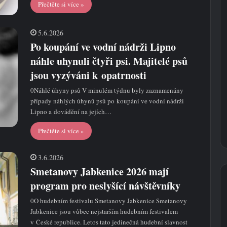
Přečtěte si více »
5.6.2026
Po koupání ve vodní nádrži Lipno
náhle uhynuli čtyři psi. Majitelé psů
jsou vyzýváni k opatrnosti
0Náhlé úhyny psů V minulém týdnu byly zaznamenány
případy náhlých úhynů psů po koupání ve vodní nádrži
Lipno a dovádění na jejích…
Přečtěte si více »
3.6.2026
Smetanovy Jabkenice 2026 mají
program pro neslyšící návštěvníky
0O hudebním festivalu Smetanovy Jabkenice Smetanovy
Jabkenice jsou vůbec nejstarším hudebním festivalem
v České republice. Letos tato jedinečná hudební slavnost