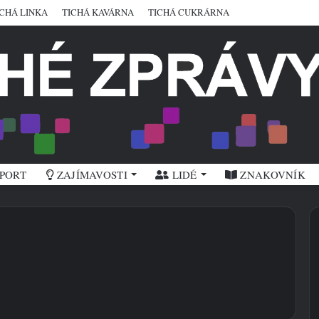
ICHÁ LINKA
TICHÁ KAVÁRNA
TICHÁ CUKRÁRNA
PORT
ZAJÍMAVOSTI
LIDÉ
ZNAKOVNÍK