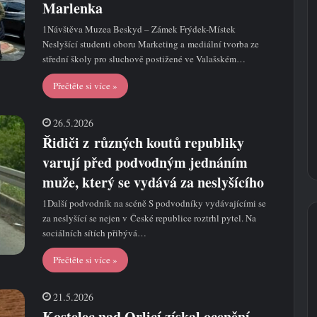
Marlenka
1Návštěva Muzea Beskyd – Zámek Frýdek-Místek
Neslyšící studenti oboru Marketing a mediální tvorba ze
střední školy pro sluchově postižené ve Valašském…
Přečtěte si více »
26.5.2026
Řidiči z různých koutů republiky
varují před podvodným jednáním
muže, který se vydává za neslyšícího
1Další podvodník na scéně S podvodníky vydávajícími se
za neslyšící se nejen v České republice roztrhl pytel. Na
sociálních sítích přibývá…
Přečtěte si více »
21.5.2026
Kostelec nad Orlicí získal ocenění