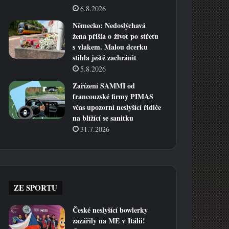
6.8.2026
Německo: Nedoslýchavá
žena přišla o život po střetu
s vlakem. Malou dcerku
stihla ještě zachránit
5.8.2026
Zařízení SAMMI od
francouzské firmy PIMAS
včas upozorní neslyšící řidiče
na blížící se sanitku
31.7.2026
ZE SPORTU
České neslyšící bowlerky
zazářily na ME v Itálii!