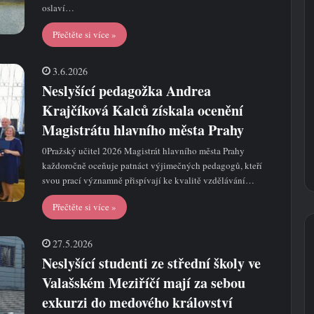
oslaví…
Přečtěte si více »
3.6.2026
Neslyšící pedagožka Andrea
Krajčíková Kalců získala ocenění
Magistrátu hlavního města Prahy
0Pražský učitel 2026 Magistrát hlavního města Prahy
každoročně oceňuje patnáct výjimečných pedagogů, kteří
svou prací významně přispívají ke kvalitě vzdělávání…
Přečtěte si více »
27.5.2026
Neslyšící studenti ze střední školy ve
Valašském Meziříčí mají za sebou
exkurzi do medového království