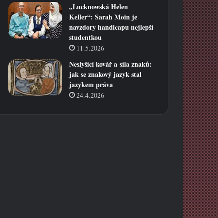
„Lucknowská Helen
Keller“: Sarah Moin je
navzdory handicapu nejlepší
studentkou
11.5.2026
Neslyšící kovář a síla znaků:
jak se znakový jazyk stal
jazykem práva
24.4.2026