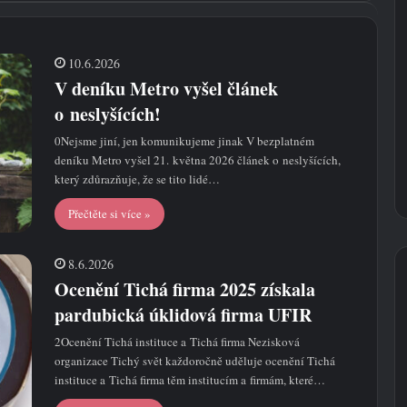
10.6.2026
V deníku Metro vyšel článek
o neslyšících!
0Nejsme jiní, jen komunikujeme jinak V bezplatném
deníku Metro vyšel 21. května 2026 článek o neslyšících,
který zdůrazňuje, že se tito lidé…
Přečtěte si více »
8.6.2026
Ocenění Tichá firma 2025 získala
pardubická úklidová firma UFIR
2Ocenění Tichá instituce a Tichá firma Nezisková
organizace Tichý svět každoročně uděluje ocenění Tichá
instituce a Tichá firma těm institucím a firmám, které…