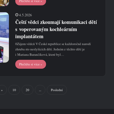
Přečtěte si více »
4.5.2026
Čeští vědci zkoumají komunikaci dětí
s voperovaným kochleárním
implantátem
0Zájem vědců V České republice se každoročně narodí
zhruba sto neslyšících dětí. Jedním z těchto dětí je
i Mariana Barančíková, které byl…
Přečtěte si více »
»
10
20
...
Poslední