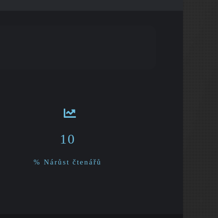
10
% Nárůst čtenářů