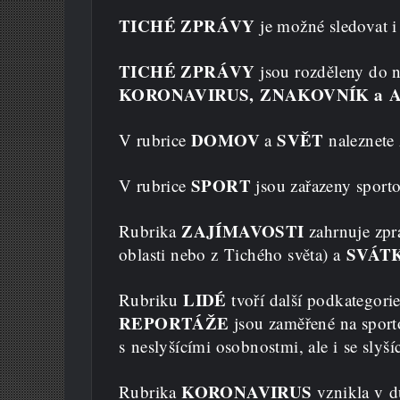
TICHÉ ZPRÁVY
je možné sledovat 
TICHÉ ZPRÁVY
jsou rozděleny do n
KORONAVIRUS,
ZNAKOVNÍK a 
DOMOV
SVĚT
V rubrice
a
naleznete 
SPORT
V rubrice
jsou zařazeny sporto
ZAJÍMAVOSTI
Rubrika
zahrnuje zpr
SVÁT
oblasti nebo z Tichého světa) a
LIDÉ
Rubriku
tvoří další podkategori
REPORTÁŽE
jsou zaměřené na sporto
s neslyšícími osobnostmi, ale i se slyš
KORONAVIRUS
Rubrika
vznikla v dů