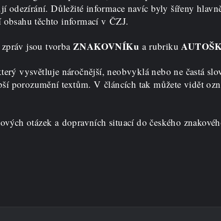
jí odezírání. Důležité informace navíc byly šířeny hlav
í obsahu těchto informací v ČZJ.
ZNAKOVNÍKu
AUTOŠ
 zpráv jsou tvorba
a rubriku
terý vysvětluje náročnější, neobvyklá nebo ne častá sl
lepší porozumění textům. V článcích tak můžete vidět oz
tových otázek a dopravních situací do českého znakovéh