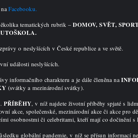
i na
Facebooku.
DOMOV, SVĚT, SPORT
ěkolika tematických rubrik –
AUTOŠKOLA.
zprávy o neslyšících v České republice a ve světě.
vní události neslyšících.
INF
ávy informačního charakteru a je dále členěna na
KY
(svátky a mezinárodní svátky).
PŘÍBĚHY
e.
, v níž najdete životní příběhy spjaté s l
vní akce, společenské, mezinárodní akce či akce pro dě
ícími osobnostmi či celebritami, kteří mají co dočinění s
sledku globální pandemie, v níž se přísun informací ne