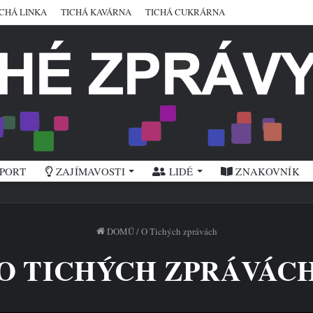
ICHÁ LINKA
TICHÁ KAVÁRNA
TICHÁ CUKRÁRNA
PORT
ZAJÍMAVOSTI
LIDÉ
ZNAKOVNÍK
DOMŮ
/
O Tichých zprávách
O TICHÝCH ZPRÁVÁC