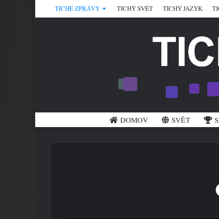
TICHÉ ZPRÁVY
TICHÝ SVĚT
TICHÝ JAZYK
T
DOMOV
SVĚT
S