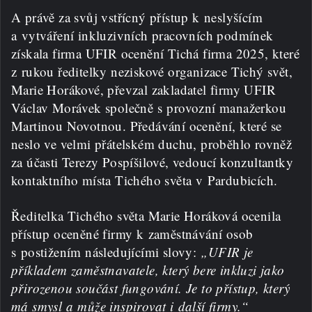
A právě za svůj vstřícný přístup k neslyšícím
a vytváření inkluzivních pracovních podmínek
získala firma UFIR ocenění Tichá firma 2025, které
z rukou ředitelky neziskové organizace Tichý svět,
Marie Horákové, převzal zakladatel firmy UFIR
Václav Morávek společně s provozní manažerkou
Martinou Novotnou. Předávání ocenění, které se
neslo ve velmi přátelském duchu, proběhlo rovněž
za účasti Terezy Pospíšilové, vedoucí konzultantky
kontaktního místa Tichého světa v Pardubicích.
Ředitelka Tichého světa Marie Horáková ocenila
přístup oceněné firmy k zaměstnávání osob
s postižením následujícími slovy:
„UFIR je
příkladem zaměstnavatele, který bere inkluzi jako
přirozenou součást fungování. Je to přístup, který
má smysl a může inspirovat i další firmy.“