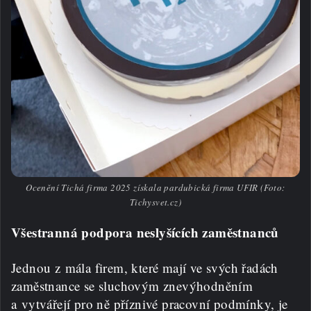
Ocenění Tichá firma 2025 získala pardubická firma UFIR (Foto:
Tichysvet.cz)
Všestranná podpora neslyšících zaměstnanců
Jednou z mála firem, které mají ve svých řadách
zaměstnance se sluchovým znevýhodněním
a vytvářejí pro ně příznivé pracovní podmínky, je