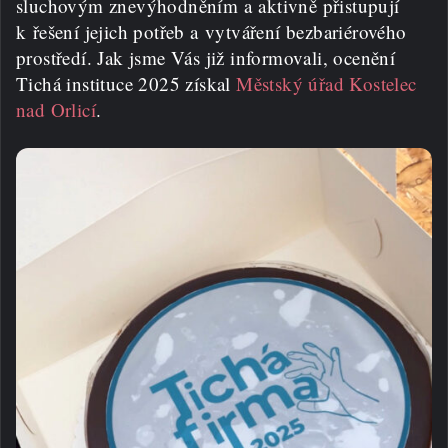
sluchovým znevýhodněním a aktivně přistupují
k řešení jejich potřeb a vytváření bezbariérového
prostředí. Jak jsme Vás již informovali, ocenění
Tichá instituce 2025 získal
Městský úřad Kostelec
nad Orlicí
.