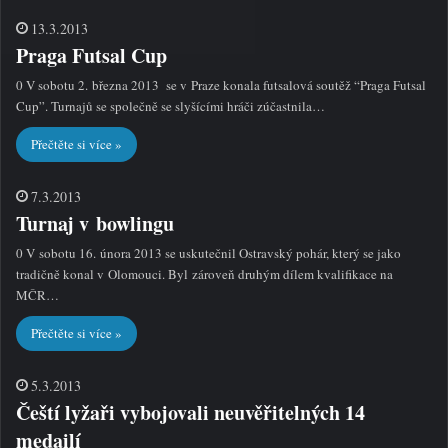
13.3.2013
Praga Futsal Cup
0 V sobotu 2. března 2013 se v Praze konala futsalová soutěž “Praga Futsal
Cup”. Turnajů se společně se slyšícími hráči zúčastnila…
Přečtěte si více »
7.3.2013
Turnaj v bowlingu
0 V sobotu 16. února 2013 se uskutečnil Ostravský pohár, který se jako
tradičně konal v Olomouci. Byl zároveň druhým dílem kvalifikace na
MČR…
Přečtěte si více »
5.3.2013
Čeští lyžaři vybojovali neuvěřitelných 14
medailí