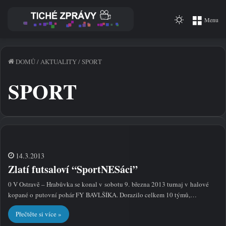
Switch
Menu
skin
DOMŮ
/
AKTUALITY
/
SPORT
SPORT
14.3.2013
Zlatí futsaloví “SportNESáci”
0 V Ostravě – Hrabůvka se konal v sobotu 9. března 2013 turnaj v halové
kopané o putovní pohár FY BAVLŠÍKA. Dorazilo celkem 10 týmů,…
Přečtěte si více »