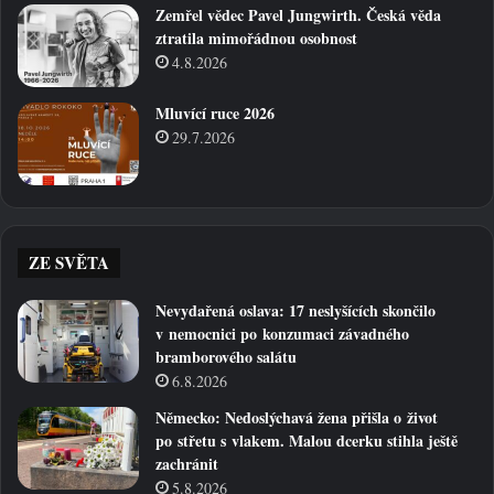
Zemřel vědec Pavel Jungwirth. Česká věda
ztratila mimořádnou osobnost
4.8.2026
Mluvící ruce 2026
29.7.2026
ZE SVĚTA
Nevydařená oslava: 17 neslyšících skončilo
v nemocnici po konzumaci závadného
bramborového salátu
6.8.2026
Německo: Nedoslýchavá žena přišla o život
po střetu s vlakem. Malou dcerku stihla ještě
zachránit
5.8.2026