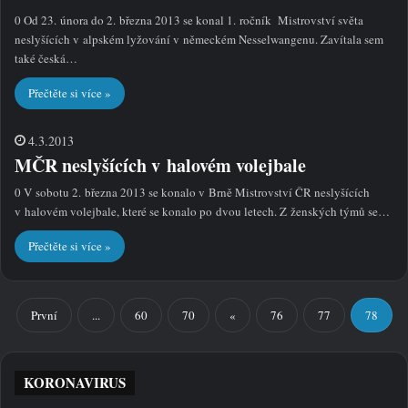
0 Od 23. února do 2. března 2013 se konal 1. ročník Mistrovství světa
neslyšících v alpském lyžování v německém Nesselwangenu. Zavítala sem
také česká…
Přečtěte si více »
4.3.2013
MČR neslyšících v halovém volejbale
0 V sobotu 2. března 2013 se konalo v Brně Mistrovství ČR neslyšících
v halovém volejbale, které se konalo po dvou letech. Z ženských týmů se…
Přečtěte si více »
První
...
60
70
«
76
77
78
KORONAVIRUS