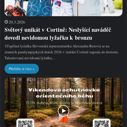
20.3.2026
Světový unikát v Cortině: Neslyšící naváděč
dovedl nevidomou lyžařku k bronzu
1Úspěšná lyžařka Slovenská reprezentantka Alexandra Rexová se na
zimních paralympijských hrách 2026 v italské Cortině zapsala do historie.
Talentovaná nevidomá lyžařka…
Přečtěte si více »