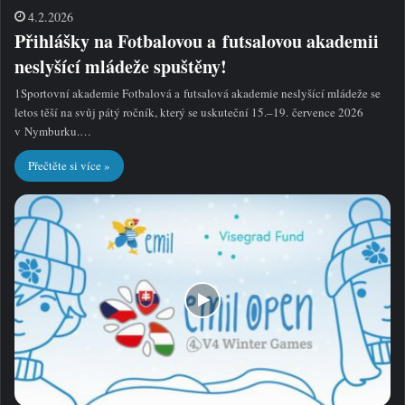
4.2.2026
Přihlášky na Fotbalovou a futsalovou akademii
neslyšící mládeže spuštěny!
1Sportovní akademie Fotbalová a futsalová akademie neslyšící mládeže se
letos těší na svůj pátý ročník, který se uskuteční 15.–19. července 2026
v Nymburku.…
Přečtěte si více »