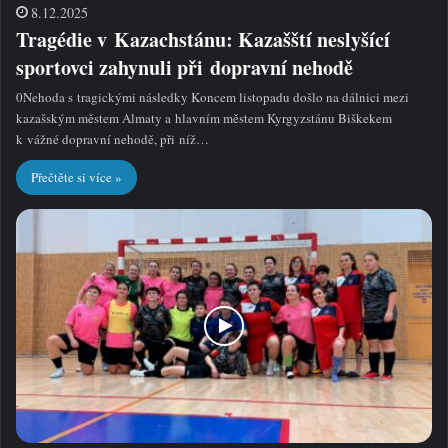
8.12.2025
Tragédie v Kazachstánu: Kazašští neslyšící
sportovci zahynuli při dopravní nehodě
0Nehoda s tragickými následky Koncem listopadu došlo na dálnici mezi
kazašským městem Almaty a hlavním městem Kyrgyzstánu Biškekem
k vážné dopravní nehodě, při níž…
Přečtěte si více »