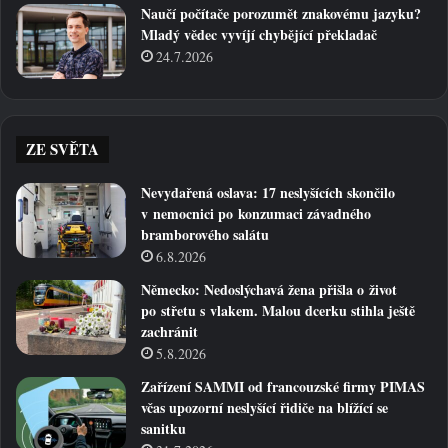
Naučí počítače porozumět znakovému jazyku?
Mladý vědec vyvíjí chybějící překladač
24.7.2026
ZE SVĚTA
Nevydařená oslava: 17 neslyšících skončilo
v nemocnici po konzumaci závadného
bramborového salátu
6.8.2026
Německo: Nedoslýchavá žena přišla o život
po střetu s vlakem. Malou dcerku stihla ještě
zachránit
5.8.2026
Zařízení SAMMI od francouzské firmy PIMAS
včas upozorní neslyšící řidiče na blížící se
sanitku