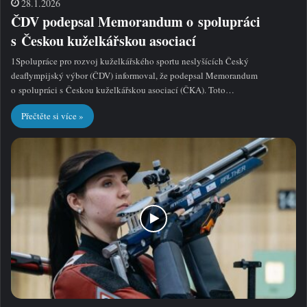
28.1.2026
ČDV podepsal Memorandum o spolupráci
s Českou kuželkářskou asociací
1Spolupráce pro rozvoj kuželkářského sportu neslyšících Český
deaflympijský výbor (ČDV) informoval, že podepsal Memorandum
o spolupráci s Českou kuželkářskou asociací (ČKA). Toto…
Přečtěte si více »