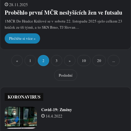
28.11.2025
Proběhlo první MČR neslyšících žen ve futsalu
1MČR Do Hradce Králové se v sobotu 22. listopadu 2025 sjelo celkem 23
hráček ze tří týmů, a to SKN Brno, TJ Slovan…
Přečtěte si více »
«
1
2
3
»
10
20
...
Poslední
KORONAVIRUS
Covid-19: Změny
14.4.2022