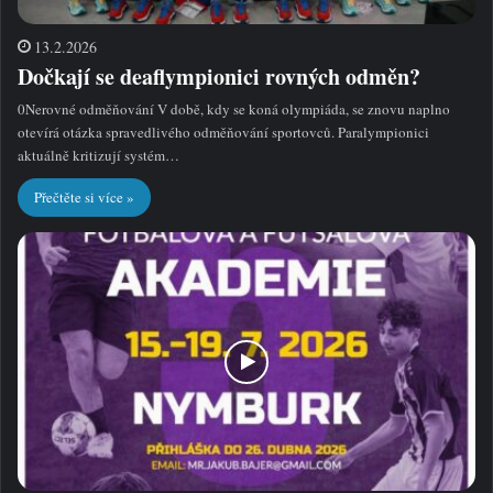
13.2.2026
Dočkají se deaflympionici rovných odměn?
0Nerovné odměňování V době, kdy se koná olympiáda, se znovu naplno
otevírá otázka spravedlivého odměňování sportovců. Paralympionici
aktuálně kritizují systém…
Přečtěte si více »