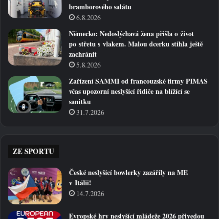
bramborového salátu
6.8.2026
Německo: Nedoslýchavá žena přišla o život
po střetu s vlakem. Malou dcerku stihla ještě
zachránit
5.8.2026
Zařízení SAMMI od francouzské firmy PIMAS
včas upozorní neslyšící řidiče na blížící se
sanitku
31.7.2026
ZE SPORTU
České neslyšící bowlerky zazářily na ME
v Itálii!
14.7.2026
Evropské hry neslyšící mládeže 2026 přivedou