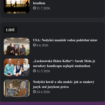
letadlem
21.7.2026
LIDÉ
USA: Neslyšící manželé vedou pohřební ústav
8.6.2026
„Lucknowská Helen Keller“: Sarah Moin je
navzdory handicapu nejlepší studentkou
11.5.2026
Neslyšící kovář a síla znaků: jak se znakový
jazyk stal jazykem práva
24.4.2026