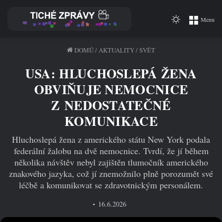
Switch
Menu
skin
DOMŮ
/
AKTUALITY
/
SVĚT
USA: HLUCHOSLEPÁ ŽENA
OBVIŇUJE NEMOCNICE
Z NEDOSTATEČNÉ
KOMUNIKACE
Hluchoslepá žena z amerického státu New York podala
federální žalobu na dvě nemocnice. Tvrdí, že jí během
několika návštěv nebyl zajištěn tlumočník amerického
znakového jazyka, což jí znemožnilo plně porozumět své
léčbě a komunikovat se zdravotnickým personálem.
16.6.2026