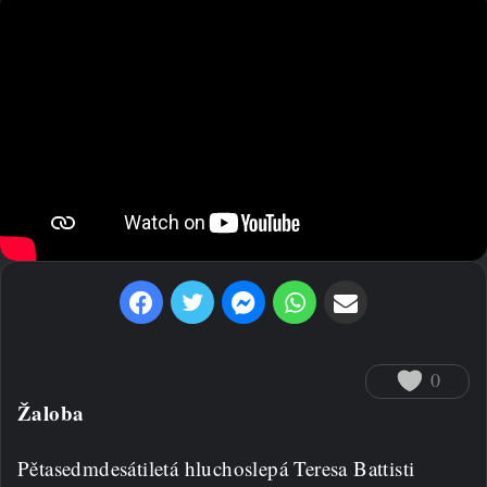
Facebook
Twitter
Messenger
WhatsApp
Sdílet prostřednictvím e-mailu
0
Žaloba
Pětasedmdesátiletá hluchoslepá Teresa Battisti