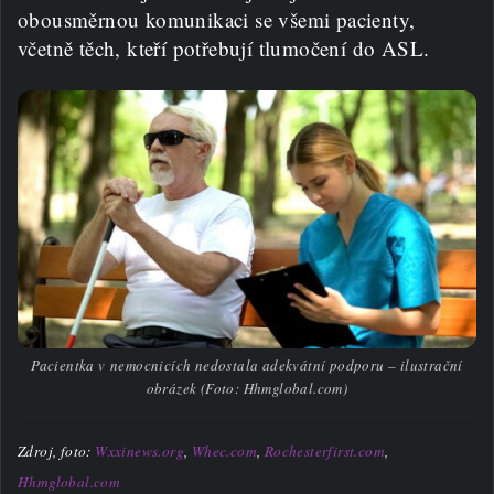
obousměrnou komunikaci se všemi pacienty,
včetně těch, kteří potřebují tlumočení do ASL.
Pacientka v nemocnicích nedostala adekvátní podporu – ilustrační
obrázek (Foto: Hhmglobal.com)
Zdroj, foto:
Wxxinews.org
,
Whec.com
,
Rochesterfirst.com
,
Hhmglobal.com