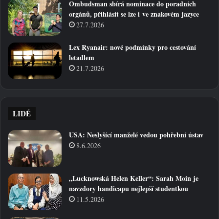
Ombudsman sbírá nominace do poradních
orgánů, přihlásit se lze i ve znakovém jazyce
27.7.2026
Lex Ryanair: nové podmínky pro cestování
letadlem
21.7.2026
LIDÉ
USA: Neslyšící manželé vedou pohřební ústav
8.6.2026
„Lucknowská Helen Keller“: Sarah Moin je
navzdory handicapu nejlepší studentkou
11.5.2026