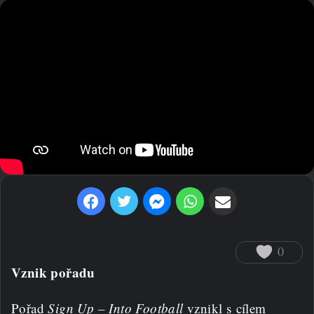
Facebook
Twitter
Messenger
WhatsApp
Sdílet prostřednictvím e-mailu
0
Vznik pořadu
Pořad
Sign Up – Into Football
vznikl s cílem