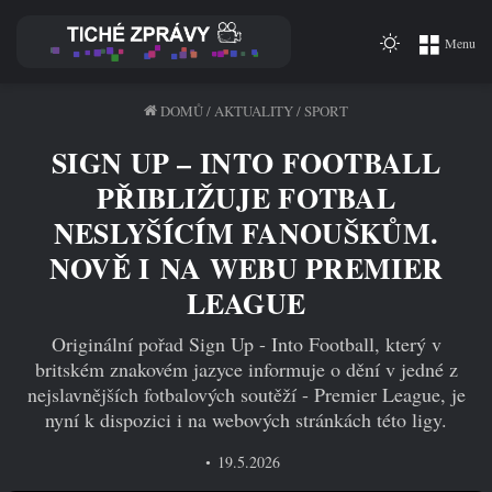
Switch
Menu
skin
DOMŮ
/
AKTUALITY
/
SPORT
SIGN UP – INTO FOOTBALL
PŘIBLIŽUJE FOTBAL
NESLYŠÍCÍM FANOUŠKŮM.
NOVĚ I NA WEBU PREMIER
LEAGUE
Originální pořad Sign Up - Into Football, který v
britském znakovém jazyce informuje o dění v jedné z
nejslavnějších fotbalových soutěží - Premier League, je
nyní k dispozici i na webových stránkách této ligy.
19.5.2026