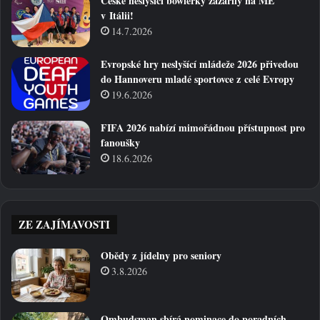
České neslyšící bowlerky zazářily na ME
v Itálii!
14.7.2026
Evropské hry neslyšící mládeže 2026 přivedou
do Hannoveru mladé sportovce z celé Evropy
19.6.2026
FIFA 2026 nabízí mimořádnou přístupnost pro
fanoušky
18.6.2026
ZE ZAJÍMAVOSTI
Obědy z jídelny pro seniory
3.8.2026
Ombudsman sbírá nominace do poradních