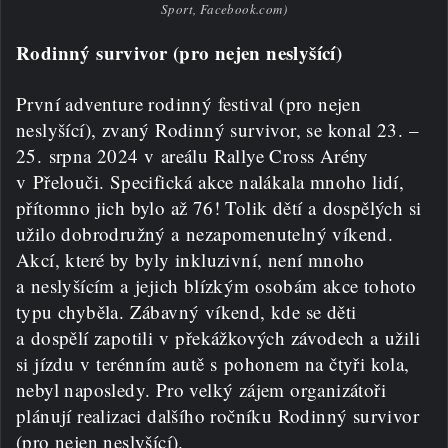
Sport, Facebook.com)
Rodinný survivor (pro nejen neslyšící)
První adventure rodinný festival (pro nejen
neslyšící), zvaný Rodinný survivor, se konal 23. –
25. srpna 2024 v areálu Rallye Cross Arény
v Přelouči. Specifická akce nalákala mnoho lidí,
přítomno jich bylo až 76! Tolik dětí a dospělých si
užilo dobrodružný a nezapomenutelný víkend.
Akcí, které by byly inkluzivní, není mnoho
a neslyšícím a jejich blízkým osobám akce tohoto
typu chyběla. Zábavný víkend, kde se děti
a dospělí zapotili v překážkových závodech a užili
si jízdu v terénním autě s pohonem na čtyři kola,
nebyl naposledy. Pro velký zájem organizátoři
plánují realizaci dalšího ročníku Rodinný survivor
(pro nejen neslyšící).