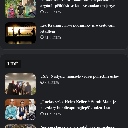
orgánů, přihlásit se lze i ve znakovém jazyce
27.7.2026
Lex Ryanair: nové podmínky pro cestování
letadlem
21.7.2026
LIDÉ
USA: Neslyšící manželé vedou pohřební ústav
8.6.2026
„Lucknowská Helen Keller“: Sarah Moin je
navzdory handicapu nejlepší studentkou
11.5.2026
Neslyšící kovář a síla znaků: jak se znakový