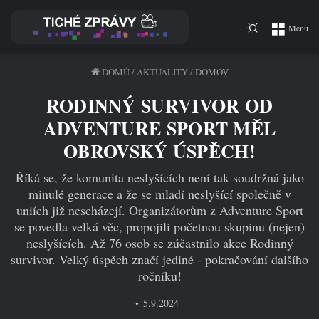
Switch
Menu
skin
DOMŮ
/
AKTUALITY
/
DOMOV
RODINNÝ SURVIVOR OD
ADVENTURE SPORT MĚL
OBROVSKÝ ÚSPĚCH!
Říká se, že komunita neslyšících není tak soudržná jako
minulé generace a že se mladí neslyšící společně v
uniích již nescházejí. Organizátorům z Adventure Sport
se povedla velká věc, propojili početnou skupinu (nejen)
neslyšících. Až 76 osob se zúčastnilo akce Rodinný
survivor. Velký úspěch značí jediné - pokračování dalšího
ročníku!
5.9.2024