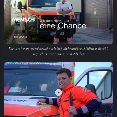
Reportáž o první německé neslyšící záchranářce sklidila u diváků
úspěch (Foto: printscreen Zdf.de)