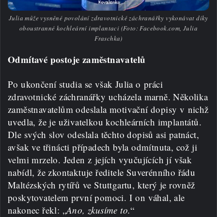
Julia může vysněné povolání zdravotnické záchranářky vykonávat díky
oboustranné kochleární implantaci (Foto: Facebook.com, Julia
Fraschka)
Odmítavé postoje zaměstnavatelů
Po ukončení studia se však Julia o práci
zdravotnické záchranářky ucházela marně. Několika
zaměstnavatelům odeslala motivační dopisy v nichž
uvedla, že je uživatelkou kochleárních implantátů.
Dle svých slov odeslala těchto dopisů asi patnáct,
avšak ve třinácti případech byla odmítnuta, což ji
velmi mrzelo. Jeden z jejích vyučujících jí však
nabídl, že zkontaktuje ředitele Suverénního řádu
Maltézských rytířů ve Stuttgartu, který je rovněž
poskytovatelem první pomoci. I on váhal, ale
nakonec řekl: „
Ano, zkusíme to.
“