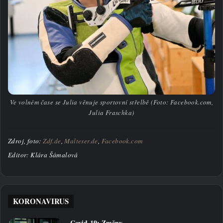
Ve volném čase se Julia věnuje sportovní střelbě (Foto: Facebook.com,
Julia Fraschka)
Zdroj, foto:
Zdf.de
,
Malteser.de
,
Facebook.com
Editor: Klára Šámalová
KORONAVIRUS
Covid-19: Změny