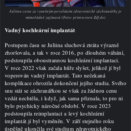
Juliina cesta za vysněným povoláním zdravotnické záchranářky je
mimořádně zajímavá (Foto: printscreen Zdf.de)
Vadný kochleární implantát
Postupem času se Juliina sluchová ztráta výrazně
zhoršovala, a tak v roce 2016, po dlouhém váhání,
podstoupila oboustrannou kochleární implantaci.
V roce 2022 však začala hůře slyšet, jelikož jí byl
voperován vadný implantát. Tato nečekaná
komplikace ohrozila dokončení jejího studia. Svého
snu stát se záchranářkou se však za žádnou cenu
vzdát nechtěla, i když, jak sama přiznala, to pro ni
bylo psychicky náročné období. V roce 2023
podstoupila reimplantaci a levý kochleární
implantát jí byl vyměněn. V září stejného roku
úspěšně ukončila své studium zdravotnického