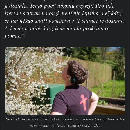
ji dostala. Tento pocit nikomu nepřeji! Pro lidi,
kteří se ocitnou v nouzi, není nic lepšího, než když
se jim někdo snaží pomoct a z té situace je dostane.
A i mně je milé, když jsem mohla poskytnout
pomoc.
“
Se sluchadly hučení včel na kvetoucích stromech neslyšela, dnes se ho
nemůže nabažit (Foto: printscreen Zdf.de)