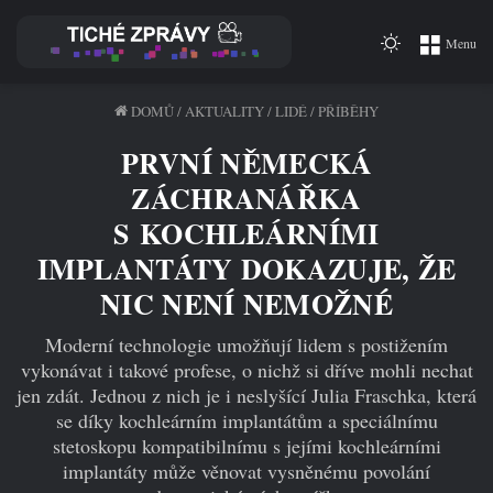
Switch
Menu
skin
DOMŮ
/
AKTUALITY
/
LIDÉ
/
PŘÍBĚHY
PRVNÍ NĚMECKÁ
ZÁCHRANÁŘKA
S KOCHLEÁRNÍMI
IMPLANTÁTY DOKAZUJE, ŽE
NIC NENÍ NEMOŽNÉ
Moderní technologie umožňují lidem s postižením
vykonávat i takové profese, o nichž si dříve mohli nechat
jen zdát. Jednou z nich je i neslyšící Julia Fraschka, která
se díky kochleárním implantátům a speciálnímu
stetoskopu kompatibilnímu s jejími kochleárními
implantáty může věnovat vysněnému povolání