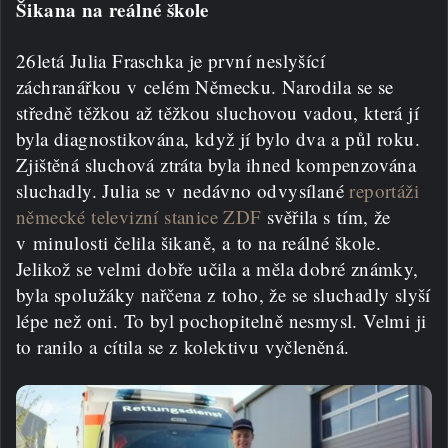
Šikana na reálné škole
26letá Julia Fraschka je první neslyšící
záchranářkou v celém Německu. Narodila se se
středně těžkou až těžkou sluchovou vadou, která jí
byla diagnostikována, když jí bylo dva a půl roku.
Zjištěná sluchová ztráta byla ihned kompenzována
sluchadly. Julia se v nedávno odvysílané
reportáži
německé televizní stanice ZDF
svěřila s tím, že
v minulosti čelila šikaně, a to na reálné škole.
Jelikož se velmi dobře učila a měla dobré známky,
byla spolužáky nařčena z toho, že se sluchadly slyší
lépe než oni. To byl pochopitelně nesmysl. Velmi ji
to ranilo a cítila se z kolektivu vyčleněná.