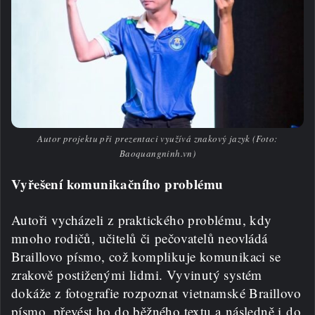
Autor projektu při prezentaci využívá znakový jazyk (Foto:
Baoquangninh.vn)
Vyřešení komunikačního problému
Autoři vycházeli z praktického problému, kdy
mnoho rodičů, učitelů či pečovatelů neovládá
Braillovo písmo, což komplikuje komunikaci se
zrakově postiženými lidmi. Vyvinutý systém
dokáže z fotografie rozpoznat vietnamské Braillovo
písmo, převést ho do běžného textu a následně i do