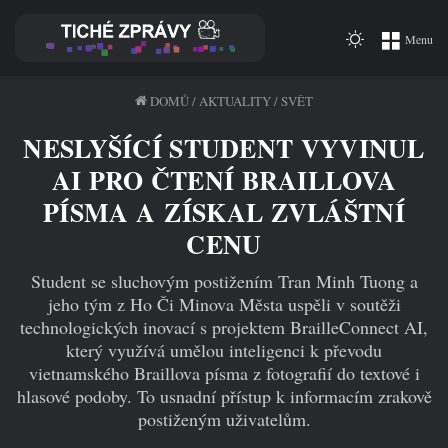
Switch
Menu
skin
DOMŮ
/
AKTUALITY
/
SVĚT
NESLYŠÍCÍ STUDENT VYVINUL
AI PRO ČTENÍ BRAILLOVA
PÍSMA A ZÍSKAL ZVLÁŠTNÍ
CENU
Student se sluchovým postižením Tran Minh Tuong a
jeho tým z Ho Či Minova Města uspěli v soutěži
technologických inovací s projektem BrailleConnect AI,
který využívá umělou inteligenci k převodu
vietnamského Braillova písma z fotografií do textové i
hlasové podoby. To usnadní přístup k informacím zrakově
postiženým uživatelům.