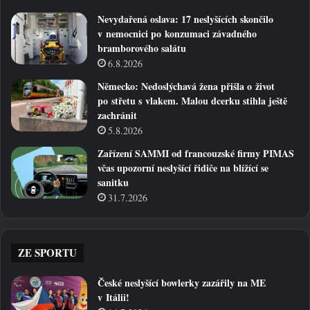
Nevydařená oslava: 17 neslyšících skončilo
v nemocnici po konzumaci závadného
bramborového salátu
6.8.2026
Německo: Nedoslýchavá žena přišla o život
po střetu s vlakem. Malou dcerku stihla ještě
zachránit
5.8.2026
Zařízení SAMMI od francouzské firmy PIMAS
včas upozorní neslyšící řidiče na blížící se
sanitku
31.7.2026
ZE SPORTU
České neslyšící bowlerky zazářily na ME
v Itálii!