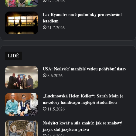
27.7.2026
Lex Ryanair: nové podmínky pro cestování
letadlem
21.7.2026
LIDÉ
USA: Neslyšící manželé vedou pohřební ústav
8.6.2026
„Lucknowská Helen Keller“: Sarah Moin je
navzdory handicapu nejlepší studentkou
11.5.2026
Neslyšící kovář a síla znaků: jak se znakový
jazyk stal jazykem práva
24.4.2026