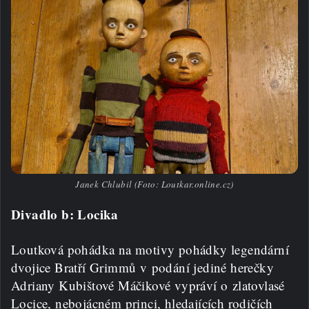
Janek Chlubil (Foto: Loutkar.online.cz)
Divadlo b: Locika
Loutková pohádka na motivy pohádky legendární
dvojice Bratří Grimmů v podání jediné herečky
Adriany Kubištové Máčikové vypráví o zlatovlasé
Locice, nebojácném princi, hledajících rodičích