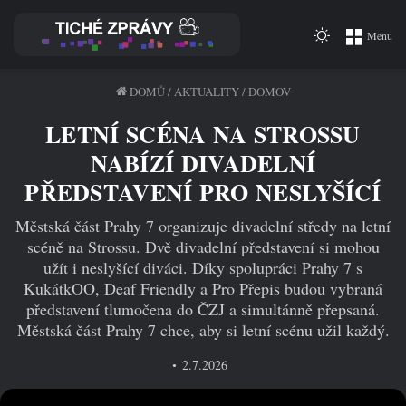
Switch
Menu
skin
DOMŮ
/
AKTUALITY
/
DOMOV
LETNÍ SCÉNA NA STROSSU
NABÍZÍ DIVADELNÍ
PŘEDSTAVENÍ PRO NESLYŠÍCÍ
Městská část Prahy 7 organizuje divadelní středy na letní
scéně na Strossu. Dvě divadelní představení si mohou
užít i neslyšící diváci. Díky spolupráci Prahy 7 s
KukátkOO, Deaf Friendly a Pro Přepis budou vybraná
představení tlumočena do ČZJ a simultánně přepsaná.
Městská část Prahy 7 chce, aby si letní scénu užil každý.
2.7.2026