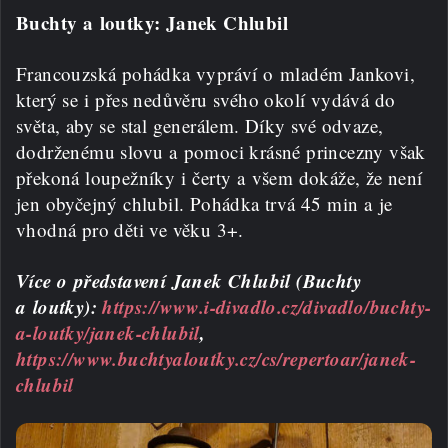
Buchty a loutky: Janek Chlubil
Francouzská pohádka vypráví o mladém Jankovi,
který se i přes nedůvěru svého okolí vydává do
světa, aby se stal generálem. Díky své odvaze,
dodrženému slovu a pomoci krásné princezny však
překoná loupežníky i čerty a všem dokáže, že není
jen obyčejný chlubil. Pohádka trvá 45 min a je
vhodná pro děti ve věku 3+.
Více o představení Janek Chlubil (Buchty
a loutky):
https://www.i-divadlo.cz/divadlo/buchty-
a-loutky/janek-chlubil
,
https://www.buchtyaloutky.cz/cs/repertoar/janek-
chlubil