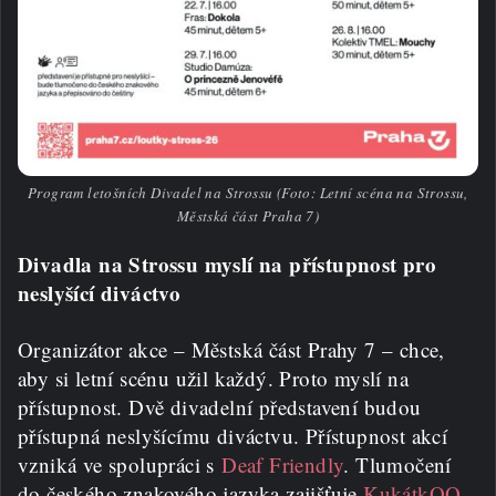
Program letošních Divadel na Strossu (Foto: Letní scéna na Strossu,
Městská část Praha 7)
Divadla na Strossu myslí na přístupnost pro
neslyšící diváctvo
Organizátor akce – Městská část Prahy 7 – chce,
aby si letní scénu užil každý. Proto myslí na
přístupnost. Dvě divadelní představení budou
přístupná neslyšícímu diváctvu. Přístupnost akcí
vzniká ve spolupráci s
Deaf Friendly
. Tlumočení
do českého znakového jazyka zajišťuje
KukátkOO