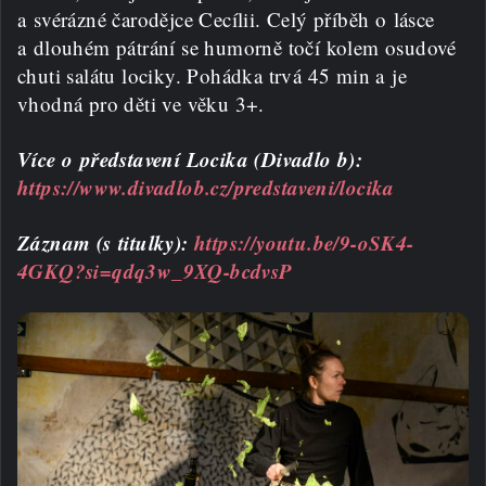
a svérázné čarodějce Cecílii. Celý příběh o lásce
a dlouhém pátrání se humorně točí kolem osudové
chuti salátu lociky. Pohádka trvá 45 min a je
vhodná pro děti ve věku 3+.
Více o představení Locika (Divadlo b):
https://www.divadlob.cz/predstaveni/locika
Záznam (s titulky):
https://youtu.be/9-oSK4-
4GKQ?si=qdq3w_9XQ-bcdvsP