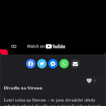
Facebook
Twitter
Messenger
WhatsApp
Sdílet prostřednictvím e-mailu
0
Divadla na Strossu
Letní scéna na Strossu – to jsou divadelní středy
neboli loutková divadla pro nejmenší, jež se konají