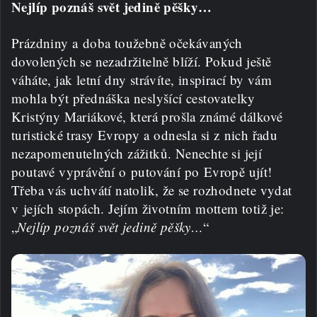
Nejlíp poznáš svět jedině pěšky…
Prázdniny a doba toužebně očekávaných
dovolených se nezadržitelně blíží. Pokud ještě
váháte, jak letní dny strávíte, inspirací by vám
mohla být přednáška neslyšící cestovatelky
Kristýny Mariákové, která prošla známé dálkové
turistické trasy Evropy a odnesla si z nich řadu
nezapomenutelných zážitků. Nenechte si její
poutavé vyprávění o putování po Evropě ujít!
Třeba vás uchvátí natolik, že se rozhodnete vydat
v jejích stopách. Jejím životním mottem totiž je:
„
Nejlíp poznáš svět jedině pěšky…
“