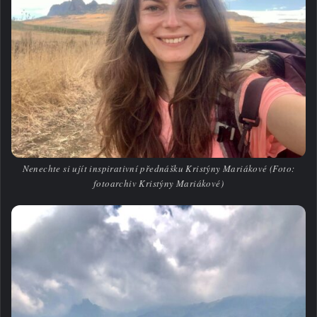
Nenechte si ujít inspirativní přednášku Kristýny Mariákové (Foto:
fotoarchiv Kristýny Mariákové)