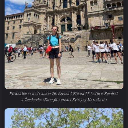
Přednáška se bude konat 26. června 2026 od 17 hodin v Kavárně
u Žambocha (Foto: fotoarchiv Kristýny Mariákové)