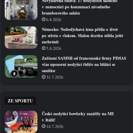
Nevydařená oslava: 17 neslyšících skončilo
v nemocnici po konzumaci závadného
bramborového salátu
6.8.2026
Německo: Nedoslýchavá žena přišla o život
po střetu s vlakem. Malou dcerku stihla ještě
zachránit
5.8.2026
Zařízení SAMMI od francouzské firmy PIMAS
včas upozorní neslyšící řidiče na blížící se
sanitku
31.7.2026
ZE SPORTU
České neslyšící bowlerky zazářily na ME
v Itálii!
14.7.2026