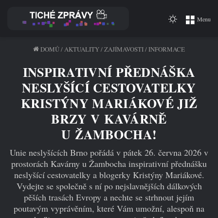
Switch
Menu
skin
DOMŮ
/
AKTUALITY
/
ZAJÍMAVOSTI
/
INFORMACE
INSPIRATIVNÍ PŘEDNÁŠKA
NESLYŠÍCÍ CESTOVATELKY
KRISTÝNY MARIÁKOVÉ JIŽ
BRZY V KAVÁRNĚ
U ŽAMBOCHA!
Unie neslyšících Brno pořádá v pátek 26. června 2026 v
prostorách Kavárny u Žambocha inspirativní přednášku
neslyšící cestovatelky a blogerky Kristýny Mariákové.
Vydejte se společně s ní po nejslavnějších dálkových
pěších trasách Evropy a nechte se strhnout jejím
poutavým vyprávěním, které Vám umožní, alespoň na