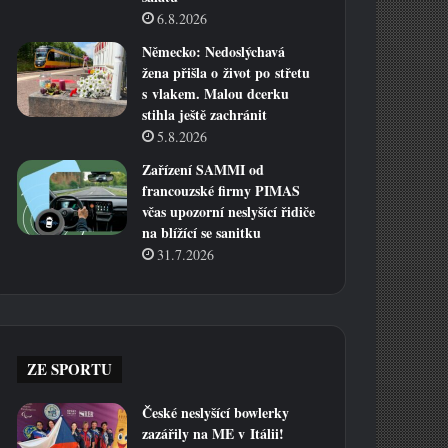
6.8.2026
Německo: Nedoslýchavá
žena přišla o život po střetu
s vlakem. Malou dcerku
stihla ještě zachránit
5.8.2026
Zařízení SAMMI od
francouzské firmy PIMAS
včas upozorní neslyšící řidiče
na blížící se sanitku
31.7.2026
ZE SPORTU
České neslyšící bowlerky
zazářily na ME v Itálii!