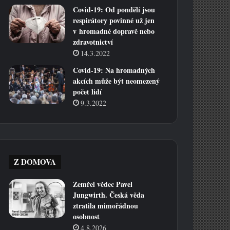
Covid-19: Od pondělí jsou
respirátory povinné už jen
v hromadné dopravě nebo
zdravotnictví
14.3.2022
Covid-19: Na hromadných
akcích může být neomezený
počet lidí
9.3.2022
Z DOMOVA
Zemřel vědec Pavel
Jungwirth. Česká věda
ztratila mimořádnou
osobnost
4.8.2026