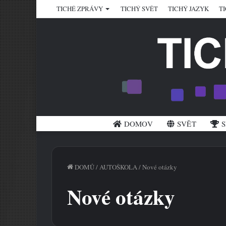
TICHÉ ZPRÁVY
TICHÝ SVĚT
TICHÝ JAZYK
T
DOMOV
SVĚT
S
DOMŮ
/
AUTOŠKOLA
/
Nové otázky
Nové otázky