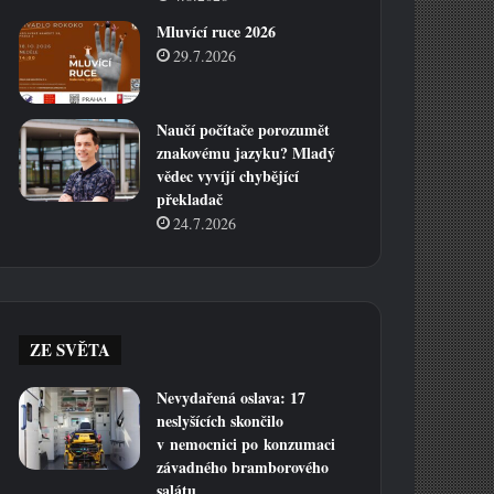
Mluvící ruce 2026
29.7.2026
Naučí počítače porozumět
znakovému jazyku? Mladý
vědec vyvíjí chybějící
překladač
24.7.2026
ZE SVĚTA
Nevydařená oslava: 17
neslyšících skončilo
v nemocnici po konzumaci
závadného bramborového
salátu