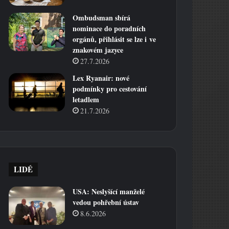
Ombudsman sbírá
nominace do poradních
orgánů, přihlásit se lze i ve
znakovém jazyce
27.7.2026
Lex Ryanair: nové
podmínky pro cestování
letadlem
21.7.2026
LIDÉ
USA: Neslyšící manželé
vedou pohřební ústav
8.6.2026