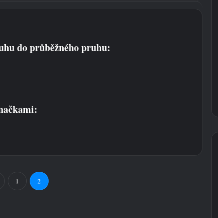
pruhu do průběžného pruhu:
značkami:
1
2