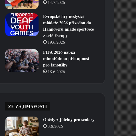
14.7.2026
Evropské hry neslyšící
mládeže 2026 přivedou do
Hannoveru mladé sportovce
z celé Evropy
19.6.2026
FIFA 2026 nabízí
mimořádnou přístupnost
pro fanoušky
18.6.2026
ZE ZAJÍMAVOSTI
Obědy z jídelny pro seniory
3.8.2026