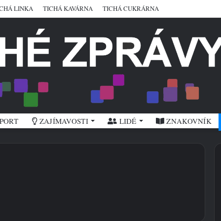
ICHÁ LINKA
TICHÁ KAVÁRNA
TICHÁ CUKRÁRNA
PORT
ZAJÍMAVOSTI
LIDÉ
ZNAKOVNÍK