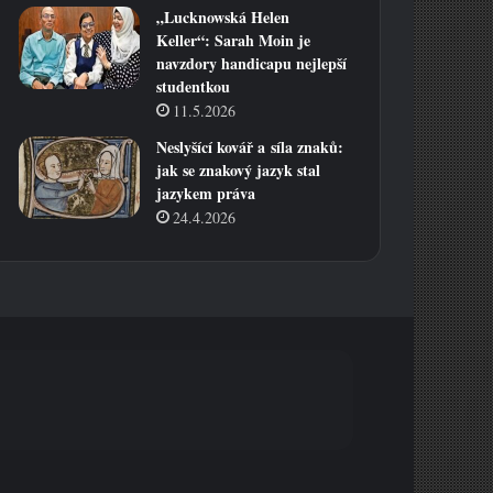
„Lucknowská Helen
Keller“: Sarah Moin je
navzdory handicapu nejlepší
studentkou
11.5.2026
Neslyšící kovář a síla znaků:
jak se znakový jazyk stal
jazykem práva
24.4.2026