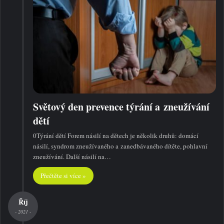
Světový den prevence týrání a zneužívání
dětí
0Týrání dětí Forem násilí na dětech je několik druhů: domácí
násilí, syndrom zneužívaného a zanedbávaného dítěte, pohlavní
zneužívání. Další násilí na…
Přečtěte si více »
Říj
- 2021 -