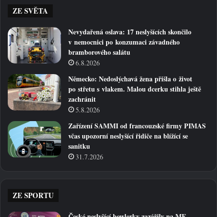
ZE SVĚTA
Nevydařená oslava: 17 neslyšících skončilo
v nemocnici po konzumaci závadného
bramborového salátu
6.8.2026
Německo: Nedoslýchavá žena přišla o život
po střetu s vlakem. Malou dcerku stihla ještě
zachránit
5.8.2026
Zařízení SAMMI od francouzské firmy PIMAS
včas upozorní neslyšící řidiče na blížící se
sanitku
31.7.2026
ZE SPORTU
České neslyšící bowlerky zazářily na ME