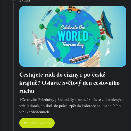
27 září
Cestujete rádi do ciziny i po české
krajině? Oslavte Světový den cestovního
ruchu
1Cestování Prázdniny již skončily a mnozí z nás se z dovolených
vrátili domů, do škol, do práce, zpět do kolotoče neutuchajícího
víru každodenních…
Přečtěte si více »