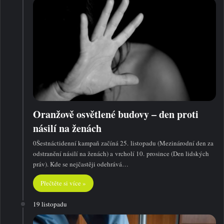
Oranžově osvětlené budovy – den proti
násilí na ženách
0Šestnáctidenní kampaň začíná 25. listopadu (Mezinárodní den za
odstranění násilí na ženách) a vrcholí 10. prosince (Den lidských
práv). Kde se nejčastěji odehrává…
Přečtěte si více »
19 listopadu