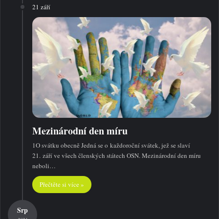
21 září
Mezinárodní den míru
1O svátku obecně Jedná se o každoroční svátek, jež se slaví
21. září ve všech členských státech OSN. Mezinárodní den míru
neboli…
Přečtěte si více »
Srp