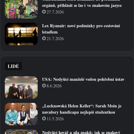
orgánů, přihlásit se lze i ve znakovém jazyce
27.7.2026
Lex Ryanair: nové podmínky pro cestování
letadlem
21.7.2026
LIDÉ
USA: Neslyšící manželé vedou pohřební ústav
8.6.2026
„Lucknowská Helen Keller“: Sarah Moin je
navzdory handicapu nejlepší studentkou
11.5.2026
Neslyšící kovář a síla znaků: jak se znakový