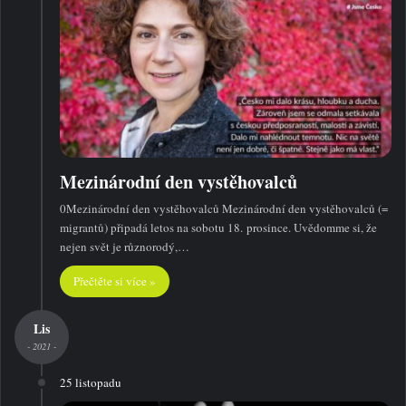
Mezinárodní den vystěhovalců
0Mezinárodní den vystěhovalců Mezinárodní den vystěhovalců (=
migrantů) připadá letos na sobotu 18. prosince. Uvědomme si, že
nejen svět je různorodý,…
Přečtěte si více »
Lis
- 2021 -
25 listopadu