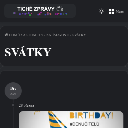
Switch
Menu
skin
DOMŮ
/
AKTUALITY
/
ZAJÍMAVOSTI
/
SVÁTKY
SVÁTKY
Bře
- 2022 -
28 března