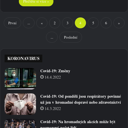
Přečtěte si více »
První
...
«
2
3
4
5
6
»
...
Poslední
KORONAVIRUS
Covid-19: Změny
14.4.2022
Covid-19: Od pondělí jsou respirátory povinné
už jen v hromadné dopravě nebo zdravotnictví
14.3.2022
Covid-19: Na hromadných akcích může být
neomezený počet lidí