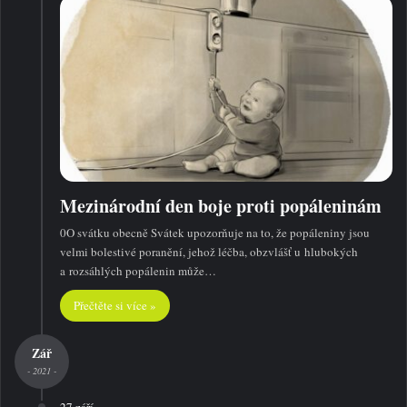
Mezinárodní den boje proti popáleninám
0O svátku obecně Svátek upozorňuje na to, že popáleniny jsou
velmi bolestivé poranění, jehož léčba, obzvlášť u hlubokých
a rozsáhlých popálenin může…
Přečtěte si více »
Zář
- 2021 -