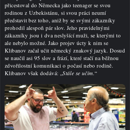
přicestoval do Německa jako teenager se svou
rodinou z Uzbekistánu, si svou práci neumí
představit bez toho, aniž by se svými zákazníky
prohodil alespoň pár slov. Jeho pravidelnými
zákazníky jsou i dva neslyšící muži, se kterými to
ale nebylo možné. Jako projev úcty k nim se
Klibanov začal učit německý znakový jazyk. Dosud
se naučil asi 95 slov a frází, které stačí na běžnou
zdvořilostní komunikaci o počasí nebo rodině.
Klibanov však dodává: „
Stále se učím
.“