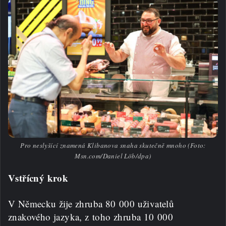
Pro neslyšící znamená Klibanova snaha skutečně mnoho (Foto:
Msn.com/Daniel Löb/dpa)
Vstřícný krok
V Německu žije zhruba 80 000 uživatelů
znakového jazyka, z toho zhruba 10 000