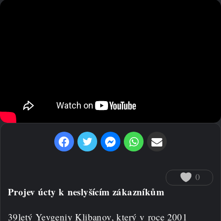
Facebook
Twitter
Messenger
WhatsApp
Sdílet prostřednictvím e-mailu
0
Projev úcty k neslyšícím zákazníkům
39letý Yevgeniy Klibanov, který v roce 2001