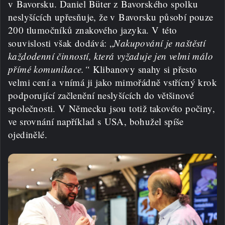
v Bavorsku. Daniel Büter z Bavorského spolku
neslyšících upřesňuje, že v Bavorsku působí pouze
200 tlumočníků znakového jazyka. V této
souvislosti však dodává: „
Nakupování je naštěstí
každodenní činností, která vyžaduje jen velmi málo
přímé komunikace.“
Klibanovy snahy si přesto
velmi cení a vnímá ji jako mimořádně vstřícný krok
podporující začlenění neslyšících do většinové
společnosti. V Německu jsou totiž takovéto počiny,
ve srovnání například s USA, bohužel spíše
ojedinělé.