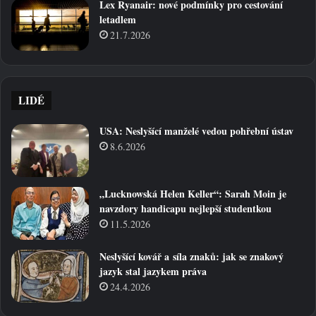
Lex Ryanair: nové podmínky pro cestování
letadlem
21.7.2026
LIDÉ
USA: Neslyšící manželé vedou pohřební ústav
8.6.2026
„Lucknowská Helen Keller“: Sarah Moin je
navzdory handicapu nejlepší studentkou
11.5.2026
Neslyšící kovář a síla znaků: jak se znakový
jazyk stal jazykem práva
24.4.2026