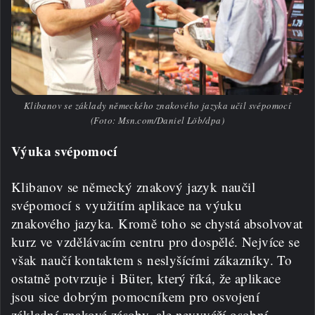
Klibanov se základy německého znakového jazyka učil svépomocí
(Foto: Msn.com/Daniel Löb/dpa)
Výuka svépomocí
Klibanov se německý znakový jazyk naučil
svépomocí s využitím aplikace na výuku
znakového jazyka. Kromě toho se chystá absolvovat
kurz ve vzdělávacím centru pro dospělé. Nejvíce se
však naučí kontaktem s neslyšícími zákazníky. To
ostatně potvrzuje i Büter, který říká, že aplikace
jsou sice dobrým pomocníkem pro osvojení
základní znakové zásoby, ale nevyváží osobní