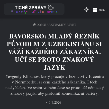
Switch
Menu
skin
DOMŮ
/
AKTUALITY
/
SVĚT
BAVORSKO: MLADÝ ŘEZNÍK
PŮVODEM Z UZBEKISTÁNU SI
VÁŽÍ KAŽDÉHO ZÁKAZNÍKA.
UČÍ SE PROTO ZNAKOVÝ
JAZYK
Yevgeniy Klibanov, který pracuje v řeznictví v E-centru
v Norimberku, si cení každého zákazníka. I těch
neslyšících. Ve svém volném čase se proto učí německý
znakový jazyk, aby prolomil komunikační bariéry.
1.7.2026