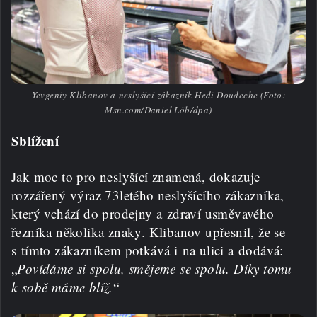
Yevgeniy Klibanov a neslyšící zákazník Hedi Doudeche (Foto:
Msn.com/Daniel Löb/dpa)
Sblížení
Jak moc to pro neslyšící znamená, dokazuje
rozzářený výraz 73letého neslyšícího zákazníka,
který vchází do prodejny a zdraví usměvavého
řezníka několika znaky. Klibanov upřesnil, že se
s tímto zákazníkem potkává i na ulici a dodává:
„
Povídáme si spolu, smějeme se spolu. Díky tomu
k sobě máme blíž.
“