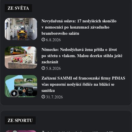
ZE SVĚTA
Nevydařená oslava: 17 neslyšících skončilo
v nemocnici po konzumaci závadného
bramborového salátu
6.8.2026
Německo: Nedoslýchavá žena přišla o život
po střetu s vlakem. Malou dcerku stihla ještě
zachránit
5.8.2026
Zařízení SAMMI od francouzské firmy PIMAS
včas upozorní neslyšící řidiče na blížící se
sanitku
31.7.2026
ZE SPORTU