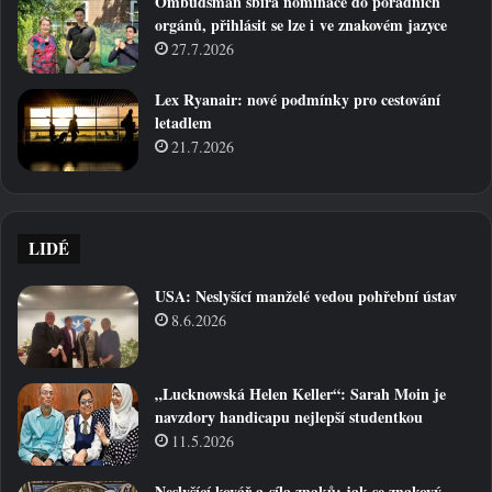
Ombudsman sbírá nominace do poradních
orgánů, přihlásit se lze i ve znakovém jazyce
27.7.2026
Lex Ryanair: nové podmínky pro cestování
letadlem
21.7.2026
LIDÉ
USA: Neslyšící manželé vedou pohřební ústav
8.6.2026
„Lucknowská Helen Keller“: Sarah Moin je
navzdory handicapu nejlepší studentkou
11.5.2026
Neslyšící kovář a síla znaků: jak se znakový