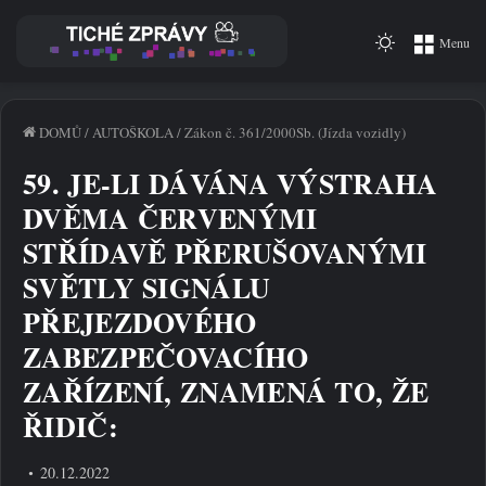
Switch
Menu
skin
DOMŮ
/
AUTOŠKOLA
/
Zákon č. 361/2000Sb. (Jízda vozidly)
59. JE-LI DÁVÁNA VÝSTRAHA
DVĚMA ČERVENÝMI
STŘÍDAVĚ PŘERUŠOVANÝMI
SVĚTLY SIGNÁLU
PŘEJEZDOVÉHO
ZABEZPEČOVACÍHO
ZAŘÍZENÍ, ZNAMENÁ TO, ŽE
ŘIDIČ:
20.12.2022