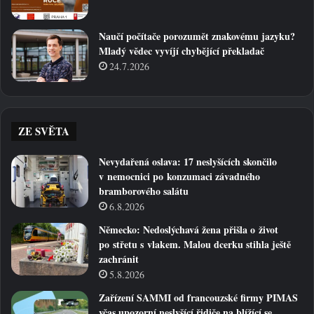
Naučí počítače porozumět znakovému jazyku?
Mladý vědec vyvíjí chybějící překladač
24.7.2026
ZE SVĚTA
Nevydařená oslava: 17 neslyšících skončilo
v nemocnici po konzumaci závadného
bramborového salátu
6.8.2026
Německo: Nedoslýchavá žena přišla o život
po střetu s vlakem. Malou dcerku stihla ještě
zachránit
5.8.2026
Zařízení SAMMI od francouzské firmy PIMAS
včas upozorní neslyšící řidiče na blížící se