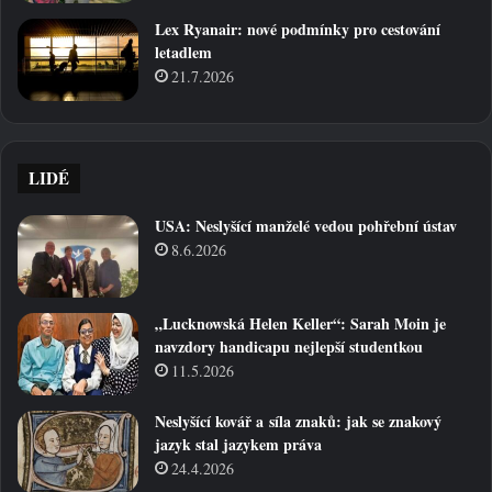
Lex Ryanair: nové podmínky pro cestování
letadlem
21.7.2026
LIDÉ
USA: Neslyšící manželé vedou pohřební ústav
8.6.2026
„Lucknowská Helen Keller“: Sarah Moin je
navzdory handicapu nejlepší studentkou
11.5.2026
Neslyšící kovář a síla znaků: jak se znakový
jazyk stal jazykem práva
24.4.2026