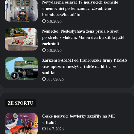
Nevydařená oslava: 17 neslyšících skončilo
v nemocnici po konzumaci závadného
bramborového salátu
6.8.2026
Německo: Nedoslýchavá žena přišla o život
po střetu s vlakem. Malou dcerku stihla ještě
zachránit
5.8.2026
Zařízení SAMMI od francouzské firmy PIMAS
včas upozorní neslyšící řidiče na blížící se
sanitku
31.7.2026
ZE SPORTU
České neslyšící bowlerky zazářily na ME
v Itálii!
14.7.2026