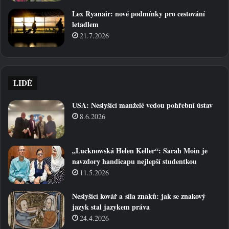
Lex Ryanair: nové podmínky pro cestování
letadlem
21.7.2026
LIDÉ
USA: Neslyšící manželé vedou pohřební ústav
8.6.2026
„Lucknowská Helen Keller“: Sarah Moin je
navzdory handicapu nejlepší studentkou
11.5.2026
Neslyšící kovář a síla znaků: jak se znakový
jazyk stal jazykem práva
24.4.2026