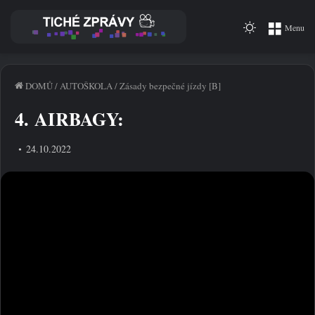
Switch
Menu
skin
DOMŮ
/
AUTOŠKOLA
/
Zásady bezpečné jízdy [B]
4. AIRBAGY:
24.10.2022