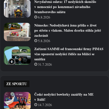
Nevydařená oslava: 17 neslyšících skončilo
v nemocnici po konzumaci závadného
bramborového salátu
6.8.2026
Německo: Nedoslýchavá žena přišla o život
po střetu s vlakem. Malou dcerku stihla ještě
zachránit
5.8.2026
Zařízení SAMMI od francouzské firmy PIMAS
včas upozorní neslyšící řidiče na blížící se
sanitku
31.7.2026
ZE SPORTU
České neslyšící bowlerky zazářily na ME
v Itálii!
14.7.2026