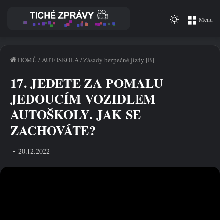
Switch
Menu
skin
DOMŮ
/
AUTOŠKOLA
/
Zásady bezpečné jízdy [B]
17. JEDETE ZA POMALU
JEDOUCÍM VOZIDLEM
AUTOŠKOLY. JAK SE
ZACHOVÁTE?
20.12.2022