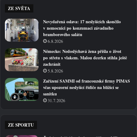
ZE SVĚTA
Nevydařená oslava: 17 neslyšících skončilo
v nemocnici po konzumaci závadného
bramborového salátu
6.8.2026
Německo: Nedoslýchavá žena přišla o život
po střetu s vlakem. Malou dcerku stihla ještě
zachránit
5.8.2026
Zařízení SAMMI od francouzské firmy PIMAS
včas upozorní neslyšící řidiče na blížící se
sanitku
31.7.2026
ZE SPORTU