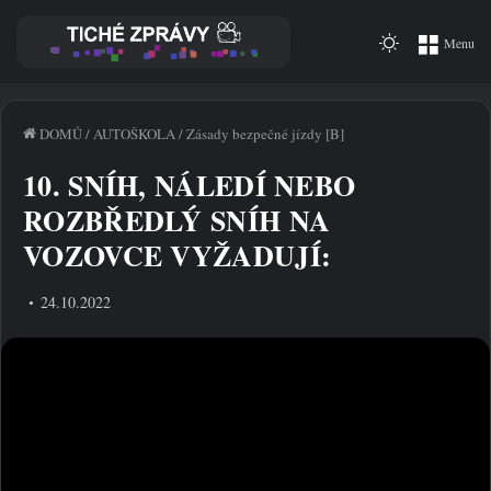
Switch
Menu
skin
DOMŮ
/
AUTOŠKOLA
/
Zásady bezpečné jízdy [B]
10. SNÍH, NÁLEDÍ NEBO
ROZBŘEDLÝ SNÍH NA
VOZOVCE VYŽADUJÍ:
24.10.2022