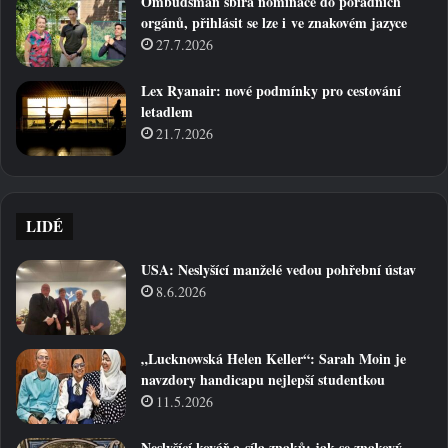
Ombudsman sbírá nominace do poradních
orgánů, přihlásit se lze i ve znakovém jazyce
27.7.2026
Lex Ryanair: nové podmínky pro cestování
letadlem
21.7.2026
LIDÉ
USA: Neslyšící manželé vedou pohřební ústav
8.6.2026
„Lucknowská Helen Keller“: Sarah Moin je
navzdory handicapu nejlepší studentkou
11.5.2026
Neslyšící kovář a síla znaků: jak se znakový