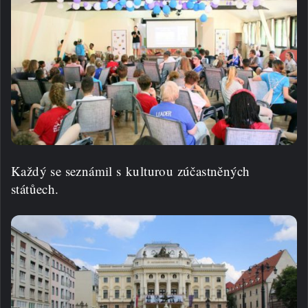
Každý se seznámil s kulturou zúčastněných
státůech.