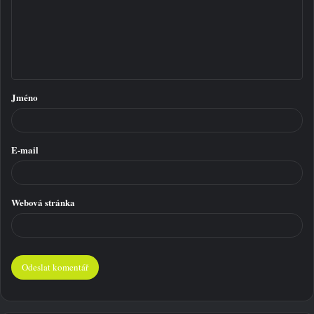
e
n
t
á
Jméno
ř
*
E-mail
Webová stránka