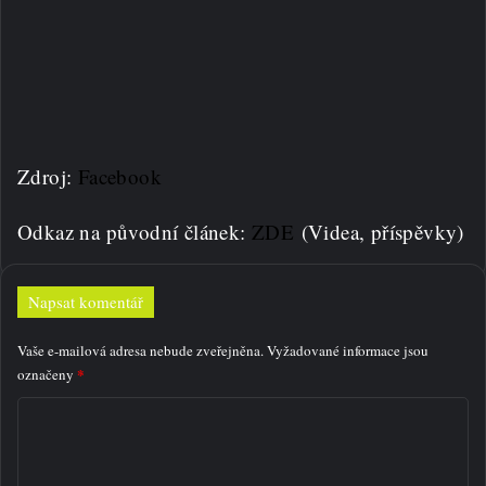
Zdroj:
Facebook
Odkaz na původní článek:
ZDE
(Videa, příspěvky)
Napsat komentář
Vaše e-mailová adresa nebude zveřejněna.
Vyžadované informace jsou
*
označeny
K
o
m