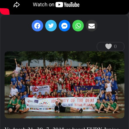
Facebook
Twitter
Messenger
WhatsApp
Sdílet prostřednictvím e-mailu
0