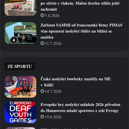
po střetu s vlakem. Malou dcerku stihla ještě
zachránit
5.8.2026
Zařízení SAMMI od francouzské firmy PIMAS
včas upozorní neslyšící řidiče na blížící se
sanitku
31.7.2026
ZE SPORTU
České neslyšící bowlerky zazářily na ME
v Itálii!
14.7.2026
Evropské hry neslyšící mládeže 2026 přivedou
do Hannoveru mladé sportovce z celé Evropy
19.6.2026