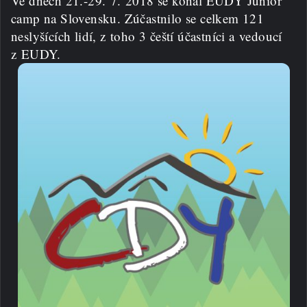
Ve dnech 21.-29. 7. 2018 se konal EUDY Junior
camp na Slovensku. Zúčastnilo se celkem 121
neslyšících lidí, z toho 3 čeští účastníci a vedoucí
z EUDY.