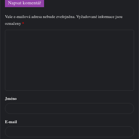
Napsat komentář
Vaše e-mailová adresa nebude zveřejněna.
Vyžadované informace jsou
*
označeny
K
o
m
e
n
t
á
Jméno
ř
*
E-mail