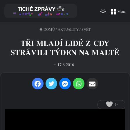
Switch
Menu
skin
DOMŮ
/
AKTUALITY
/
SVĚT
TŘI MLADÍ LIDÉ Z CDY
STRÁVILI TÝDEN NA MALTĚ
17.6.2016
Facebook
Twitter
Messenger
WhatsApp
Sdílet prostřednictvím e-mailu
0