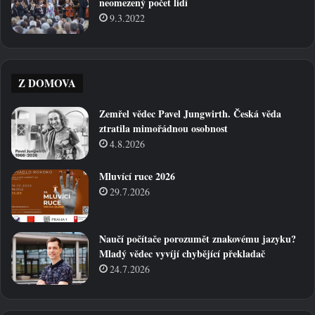
neomezený počet lidí
9.3.2022
Z DOMOVA
Zemřel vědec Pavel Jungwirth. Česká věda
ztratila mimořádnou osobnost
4.8.2026
Mluvící ruce 2026
29.7.2026
Naučí počítače porozumět znakovému jazyku?
Mladý vědec vyvíjí chybějící překladač
24.7.2026