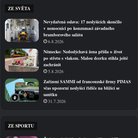
ZE SVĚTA
Nevydařená oslava: 17 neslyšících skončilo
v nemocnici po konzumaci závadného
bramborového salátu
6.8.2026
Německo: Nedoslýchavá žena přišla o život
po střetu s vlakem. Malou dcerku stihla ještě
zachránit
5.8.2026
Zařízení SAMMI od francouzské firmy PIMAS
včas upozorní neslyšící řidiče na blížící se
sanitku
31.7.2026
ZE SPORTU