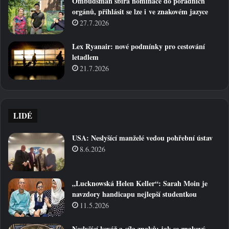
Ombudsman sbírá nominace do poradních
orgánů, přihlásit se lze i ve znakovém jazyce
27.7.2026
Lex Ryanair: nové podmínky pro cestování
letadlem
21.7.2026
LIDÉ
USA: Neslyšící manželé vedou pohřební ústav
8.6.2026
„Lucknowská Helen Keller“: Sarah Moin je
navzdory handicapu nejlepší studentkou
11.5.2026
Neslyšící kovář a síla znaků: jak se znakový