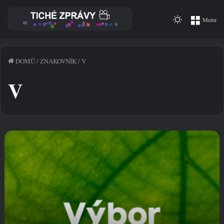
Switch
Menu
skin
DOMŮ
/
ZNAKOVNÍK
/
V
V
V
Ý
B
O
R