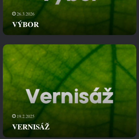
26.3.2026
VÝBOR
V
E
R
N
I
S
Á
Ž
19.2.2025
VERNISÁŽ