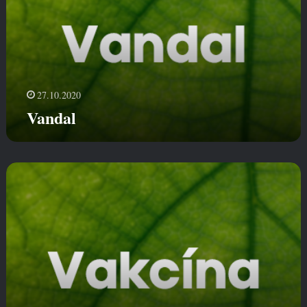
a
l
27.10.2020
Vandal
V
a
k
c
í
n
a